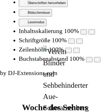
Überschriften hervorheben
Bildschirmleser
Lesemodus
Inhaltsskalierung
100
%
Schriftgröße
100
%
Zeilenhöhe
100
%
Buchstabenabstand
100
%
by DJ-Extensions.com
Woche des Sehens