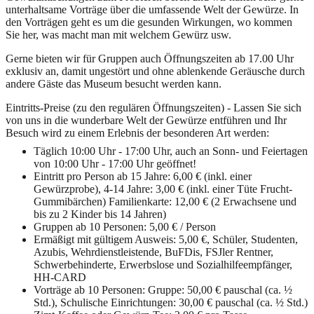
unterhaltsame Vorträge über die umfassende Welt der Gewürze. In
den Vorträgen geht es um die gesunden Wirkungen, wo kommen
Sie her, was macht man mit welchem Gewürz usw.
Gerne bieten wir für Gruppen auch Öffnungszeiten ab 17.00 Uhr
exklusiv an, damit ungestört und ohne ablenkende Geräusche durch
andere Gäste das Museum besucht werden kann.
Eintritts-Preise (zu den regulären Öffnungszeiten) - Lassen Sie sich
von uns in die wunderbare Welt der Gewürze entführen und Ihr
Besuch wird zu einem Erlebnis der besonderen Art werden:
Täglich 10:00 Uhr - 17:00 Uhr, auch an Sonn- und Feiertagen
von 10:00 Uhr - 17:00 Uhr geöffnet!
Eintritt pro Person ab 15 Jahre: 6,00 € (inkl. einer
Gewürzprobe), 4-14 Jahre: 3,00 € (inkl. einer Tüte Frucht-
Gummibärchen) Familienkarte: 12,00 € (2 Erwachsene und
bis zu 2 Kinder bis 14 Jahren)
Gruppen ab 10 Personen: 5,00 € / Person
Ermäßigt mit gültigem Ausweis: 5,00 €, Schüler, Studenten,
Azubis, Wehrdienstleistende, BuFDis, FSJler Rentner,
Schwerbehinderte, Erwerbslose und Sozialhilfeempfänger,
HH-CARD
Vorträge ab 10 Personen: Gruppe: 50,00 € pauschal (ca. ½
Std.), Schulische Einrichtungen: 30,00 € pauschal (ca. ½ Std.)