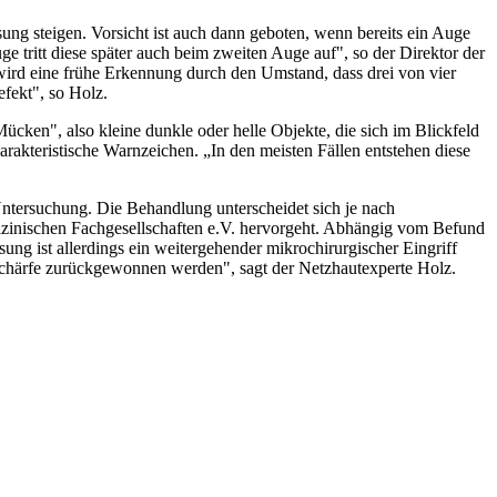
ung steigen. Vorsicht ist auch dann geboten, wenn bereits ein Auge
e tritt diese später auch beim zweiten Auge auf", so der Direktor der
 wird eine frühe Erkennung durch den Umstand, dass drei von vier
fekt", so Holz.
cken", also kleine dunkle oder helle Objekte, die sich im Blickfeld
akteristische Warnzeichen. „In den meisten Fällen entstehen diese
Untersuchung. Die Behandlung unterscheidet sich je nach
izinischen Fachgesellschaften e.V. hervorgeht. Abhängig vom Befund
ung ist allerdings ein weitergehender mikrochirurgischer Eingriff
schärfe zurückgewonnen werden", sagt der Netzhautexperte Holz.