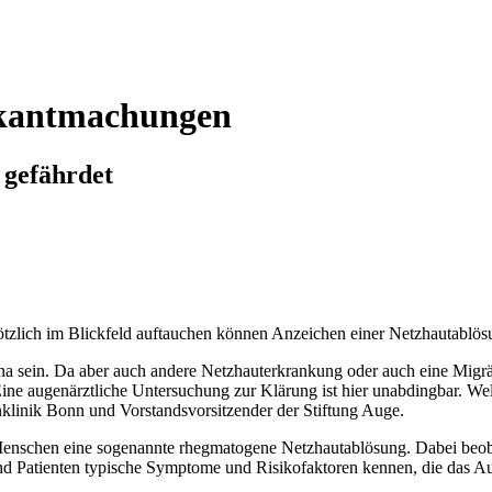
ekantmachungen
 gefährdet
ötzlich im Blickfeld auftauchen können Anzeichen einer Netzhautablös
na sein. Da aber auch andere Netzhauterkrankung oder auch eine Mig
Eine augenärztliche Untersuchung zur Klärung ist hier unabdingbar. We
nklinik Bonn und Vorstandsvorsitzender der Stiftung Auge.
0 Menschen eine sogenannte rhegmatogene Netzhautablösung. Dabei beob
 und Patienten typische Symptome und Risikofaktoren kennen, die das Au