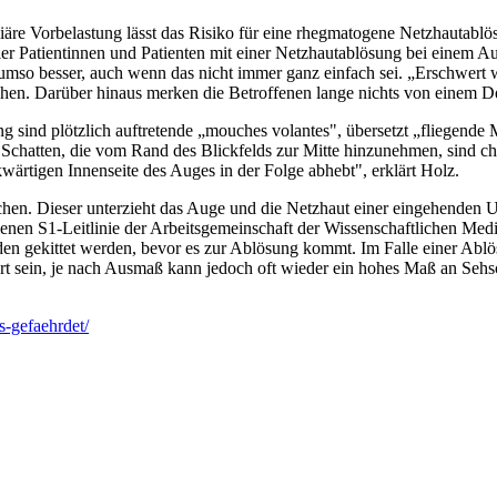
iäre Vorbelastung lässt das Risiko für eine rhegmatogene Netzhautablös
er Patientinnen und Patienten mit einer Netzhautablösung bei einem Aug
, umso besser, auch wenn das nicht immer ganz einfach sei. „Erschwert
ehen. Darüber hinaus merken die Betroffenen lange nichts von einem De
ind plötzlich auftretende „mouches volantes", übersetzt „fliegende Mü
hatten, die vom Rand des Blickfelds zur Mitte hinzunehmen, sind char
ärtigen Innenseite des Auges in der Folge abhebt", erklärt Holz.
uchen. Dieser unterzieht das Auge und die Netzhaut einer eingehenden 
enen S1-Leitlinie der Arbeitsgemeinschaft der Wissenschaftlichen Med
en gekittet werden, bevor es zur Ablösung kommt. Im Falle einer Ablös
rt sein, je nach Ausmaß kann jedoch oft wieder ein hohes Maß an Seh
s-gefaehrdet/