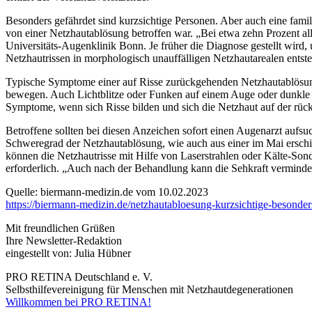
Besonders gefährdet sind kurzsichtige Personen. Aber auch eine famil
von einer Netzhautablösung betroffen war. „Bei etwa zehn Prozent all
Universitäts-Augenklinik Bonn. Je früher die Diagnose gestellt wird
Netzhautrissen in morphologisch unauffälligen Netzhautarealen entst
Typische Symptome einer auf Risse zurückgehenden Netzhautablösung s
bewegen. Auch Lichtblitze oder Funken auf einem Auge oder dunkle Sc
Symptome, wenn sich Risse bilden und sich die Netzhaut auf der rückw
Betroffene sollten bei diesen Anzeichen sofort einen Augenarzt aufs
Schweregrad der Netzhautablösung, wie auch aus einer im Mai erschi
können die Netzhautrisse mit Hilfe von Laserstrahlen oder Kälte-Sond
erforderlich. „Auch nach der Behandlung kann die Sehkraft verminde
Quelle: biermann-medizin.de vom 10.02.2023
https://biermann-medizin.de/netzhautabloesung-kurzsichtige-besonder
Mit freundlichen Grüßen
Ihre Newsletter-Redaktion
eingestellt von: Julia Hübner
PRO RETINA Deutschland e. V.
Selbsthilfevereinigung für Menschen mit Netzhautdegenerationen
Willkommen bei PRO RETINA!